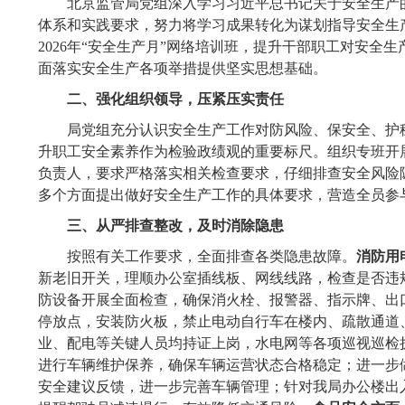
北京监管局党组深入学习习近平总书记关于安全生产
体系和实践要求，努力将学习成果转化为谋划指导安全生
2026
年“安全生产月”网络培训班，提升干部职工对安全
面落实安全生产各项举措提供坚实思想基础。
二、强化组织领导，压紧压实责任
局党组充分认识安全生产工作对防风险、保安全、护
升职工安全素养作为检验政绩观的重要标尺。组织专班开
负责人，要求严格落实相关检查要求，仔细排查安全风险
多个方面提出做好安全生产工作的具体要求，营造全员参
三、从严排查整改，及时消除隐患
按照有关工作要求，全面排查各类隐患故障。
消防用
新老旧开关，理顺办公室插线板、网线线路，检查是否违
防设备开展全面检查，确保消火栓、报警器、指示牌、出
停放点，安装防火板，禁止电动自行车在楼内、疏散通道
业、配电等关键人员均持证上岗，水电网等各项巡视巡检
进行车辆维护保养，确保车辆运营状态合格稳定；进一步
安全建议反馈，进一步完善车辆管理；针对我局办公楼出