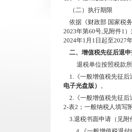
（二）执行期限
依据《财政部 国家税
2023
年第
60
号
,
见附件
1
）
202
4
年
1
月
1
日起至
202
7
二、增值税先征后退申
退税单位按照税款
1.
《一般增值税先征后
电子光盘版）
。
2.
《一般增值税先征后
2-
表
2
；一般纳税人填写
3.
退税书面申请（见附
4.
《一般增值税退付