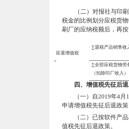
（二）
对报社与印刷
税金的比例划分应税货物
刷厂的应纳税额后，再按
∑退税产品销售收
应退增值税
=
∑全部应税货物劳
（扣除印厂收入）
四、增值税先征后退
（一）自
2019
年
4
月
申请增值税先征后退政策
（二）已按软件产品
值税先征后退政策。