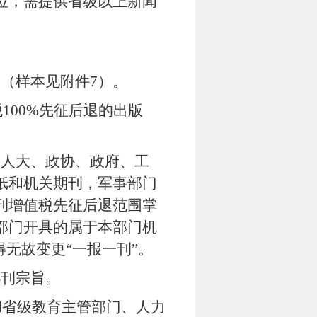
位，需提供省级以上新闻
。
》（样本见附件
7
）。
税
100%
先征后退的出版
级人大、政协、政府、工
纸和机关期刊，军事部门
刊增值税先征后退范围掌
部门开具的属于本部门机
无故变更“一报一刊”。
办刊宗旨。
和省级教育主管部门、人力