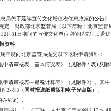
务总局关于延续宣传文化增值税优惠政策的公告》
规定，财政部北京监管局（以下简称：北京监管
年
12
月
31
日期间的宣传文化单位增值税先征后退优
报资料
所属年度向北京监管局提交以下退税申请资料：
退申请审核表—基本情况表》（见附件
2-
表
1
及附
退申请审核表—退税计算表》（见附件
2
）。其中
附件
2-
表
3
（
同时报送纸质版和电子光盘版
）。
件
3
模版）。
申请书》（一式三联，从北京监管局领取
,
样本见