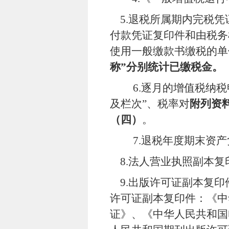
5.
退税所属期内完税凭
付款凭证复印件和由税务
使用一般缴款书缴税的单
称
”
分别统计已缴税金。
6.
逐月的增值税纳税
及栏次”、税率对
附列资
（四）
。
7.
退税年度期末资产
8.
法人营业执照副本复
9.
出版许可证副本复印
许可证副本复印件：《中
证》、《中华人民共和国