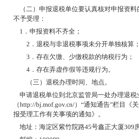
（二）申报退税单位要认真核对申报资料
不予受理：
1
．申报资料不齐全；
2
．退税与非退税事项未分开单独核算
3
．存在欠缴、少缴税款的纳税行为；
4
．存在弄虚作假等违规行为。
（三）退税办理时间、地点。
申请退税单位到北京监管局一处办理退税
（
http://bj.mof.gov.cn/
）“通知通告”栏目《
报受理工作有关事项的通知》。
地址：海淀区紫竹院路
45
号鑫正大厦
309