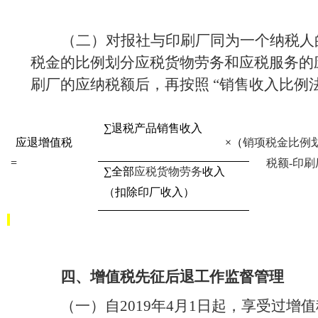
（二）对报社与印刷厂同为一个纳税人
税金的比例划分应税货物劳务和应税服务的
刷厂的应纳税额后，再按照 “销售收入比例
∑退税产品销售收入
应退增值税
×（
销项税金比例
=
税额
-
印刷
∑全部
应税货物劳务
收入
（扣除印厂收入）
四、增值税先征后退工作监督管理
（一）自
2019
年
4
月
1
日起，享受过增值