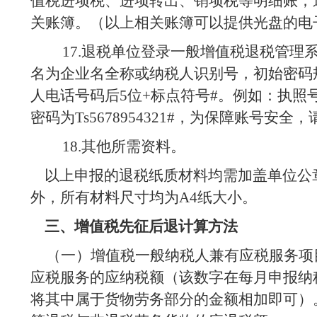
值税进项税、进项转出、销项税等明细账；
关账簿。（以上相关账簿可以提供光盘的电
17.
退税单位登录一般增值税退税管理
名为企业名全称或纳税人识别号，初始密码
人电话号码后
5
位
+
标点符号
#
。例如：执照
密码为
Ts5678954321#
，为保障账号安全，
18.
其他所需资料。
以上申报的退税纸质材料均需加盖单位公
外，所有材料尺寸均为
A4
纸大小。
三、增值税先征后退计算方法
（一）增值税一般纳税人兼有应税服务项
应税服务的应纳税额（该数字在每月申报纳
将其中属于货物劳务部分的金额相加即可）