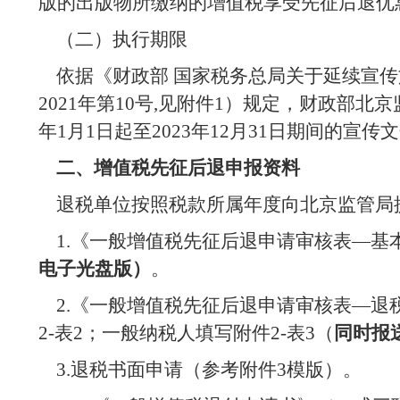
版的出版物所缴纳的增值税享受先征后退优
（二）执行期限
依据《财政部 国家税务总局关于延续宣传
2021
年第
10
号
,
见附件
1
）规定，财政部北京
年
1
月
1
日起至
2023
年
12
月
31
日期间的宣传文
二、增值税先征后退申报资料
退税单位按照税款所属年度向北京监管局
1.
《一般增值税先征后退申请审核表—基
电子光盘版）
。
2.
《一般增值税先征后退申请审核表—退
2-
表
2
；一般纳税人填写附件
2-
表
3
（
同时报
3.
退税书面申请（参考附件
3
模版）。