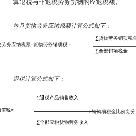
算退税与非退税劳务货物的应退税额。
每月货物劳务应纳税额计算公式如下：
∑
货物劳务销项税
物劳务应纳税额
=
货物劳务
销项税－
∑全部销项税金
退税计算公式如下：
∑退税产品销售收入
增值税
=
×
销销项税金比例划分
∑全部
应税货物劳务
收入