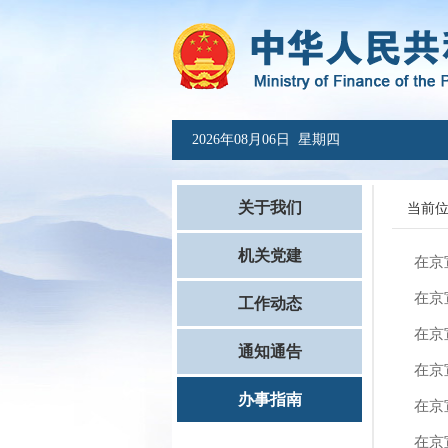
2026年08月06日 星期四
关于我们
当前
机关党建
在京
在京
工作动态
在京
通知通告
在京
办事指南
在京
在京