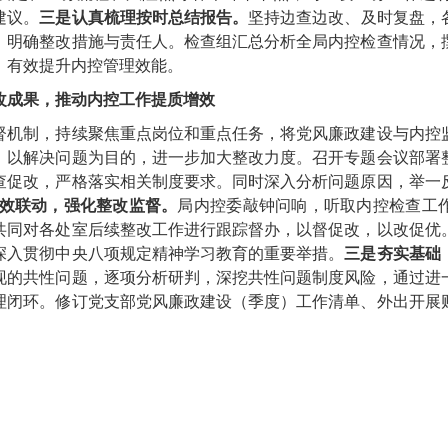
建议。
三是认真梳理按时总结报告。
坚持边查边改、及时复盘，
，明确整改措施与责任人。检查组汇总分析全局内控检查情况，
，有效提升内控管理效能。
改成果，推动内控工作提质增效
督机制，持续聚焦重点岗位和重点任务，将党风廉政建设与内控
，以解决问题为目的，进一步加大整改力度。召开专题会议部署
查促改，严格落实相关制度要求。同时深入分析问题原因，举一
效联动，强化整改监督。
局内控委敲钟问响，
听取内控检查工
共同对各处室后续整改工作进行跟踪督办，以督促改，以改促优
深入贯彻中央八项规定精神学习教育的重要举措。
三是夯实基础
现的共性问题，逐项分析研判，深挖共性问题制度风险，通过进
理闭环。修订党支部党风廉政建设（季度）工作清单、外出开展