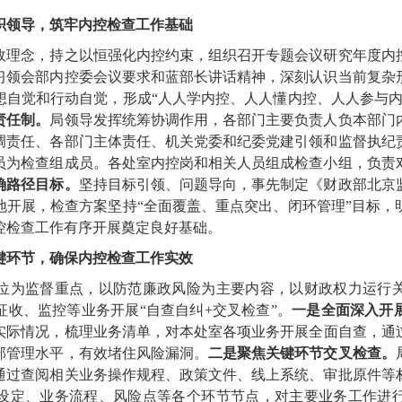
织领导，筑牢内控检查工作基础
政理念，持之以恒强化内控约束，组织召开专题会议研究年度内
习领会部内控委会议要求和蓝部长讲话精神，深刻认识当前复杂
想自觉和行动自觉，形成“人人学内控、人人懂内控、人人参与内
责任制。
局领导发挥统筹协调作用，各部门主要负责人负本部门
调责任、各部门主体责任、机关党委和纪委党建引领和监督执纪
员为检查组成员。各处室内控岗和相关人员组成检查小组，负责
确路径目标。
坚持目标引领、问题导向，事先制定《财政部北京
地开展，检查方案坚持“全面覆盖、重点突出、闭环管理”目标，
控检查工作有序开展奠定良好基础。
键环节，确保内控检查工作实效
位为监督重点，以防范廉政风险为主要内容，以财政权力运行
征收、监控等业务开展“自查自纠
+
交叉检查”。
一是全面深入开
实际情况，梳理业务清单，
对本处室
各项业务开展全面自查，通
部管理水平，有效堵住风险漏洞。
二是聚焦关键环节交叉检查。
通过查阅相关业务操作规程、政策文件、线上系统、审批原件等
设定、业务流程、风险点等各个环节节点，对主要业务工作进