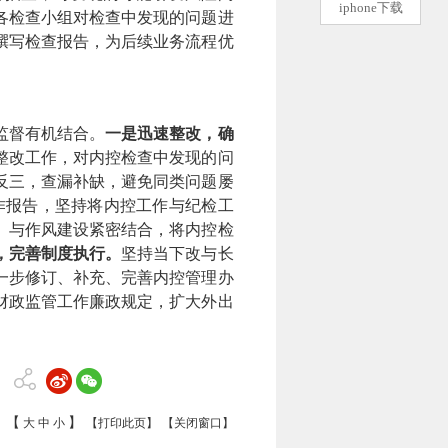
iphone下载
各检查小组对检查中发现的问题进
撰写检查报告，为后续业务流程优
监督有机结合。
一是迅速整改，确
整改工作，对内控检查中发现的问
反三，查漏补缺，避免同类问题屡
作报告，坚持将内控工作与纪检工
。与
作风建设紧密结合，将内控检
，完善制度执行。
坚持当下改与长
一步修订、补充、完善内控管理办
财政监管工作廉政规定，扩大外出
【
】
大
中
小
【打印此页】
【关闭窗口】