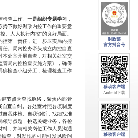
控检查工作。
一是组织专题学习，
形势下做好财政内控工作的重要意
控、人人执行内控”的良好局面。
财政部
内控第一责任，进一步压实局内控
官方抖音号
责任。
局内控办牵头成立内控自查
对本处室开展自查，对相关处室交
监管局内控检查实施方案》，确保
明确检查小组分工，梳理检查工作
移动客户端
Android下载
关键节点为查找脉络，聚焦内部管
展自查自纠。
各处室对照各项制度
过自我体检、自我诊断，找细找准
局领导点题，挑选关键业务，各检
材料，并与相关岗位工作人员沟通
移动客户端
行抽查，对发现的可能引发风险问